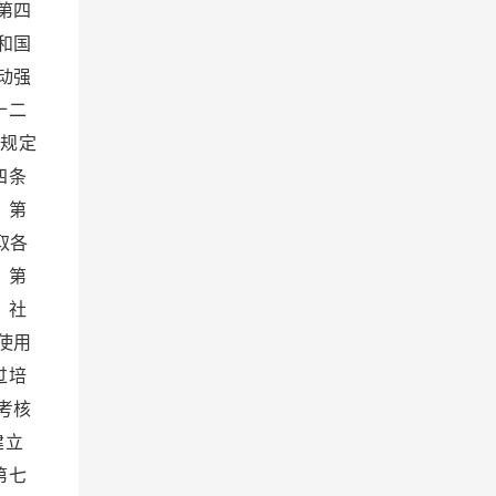
第四
和国
动强
十二
家规定
四条
 第
取各
 第
、社
使用
过培
考核
建立
第七