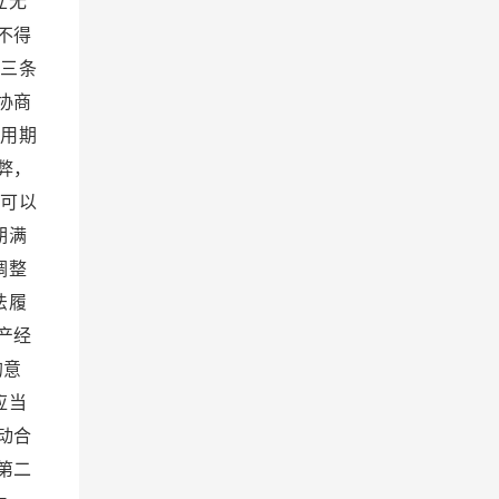
立无
不得
十三条
协商
试用期
弊，
位可以
期满
调整
法履
产经
的意
应当
动合
第二