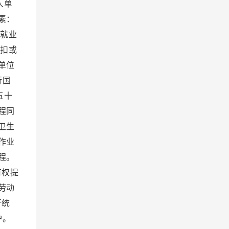
人单
素：
）就业
克扣或
单位
行国
五十
程同
卫生
作业
程。
有权提
劳动
行统
护。