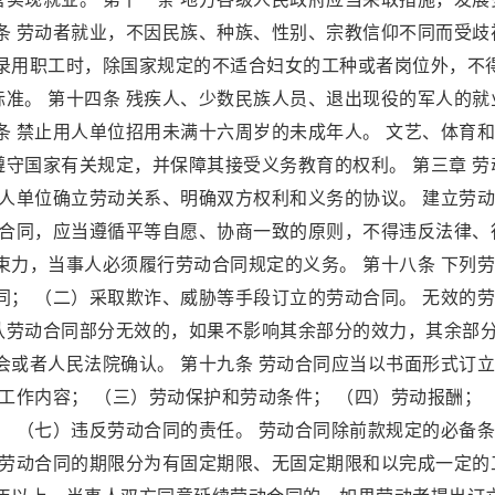
条 劳动者就业，不因民族、种族、性别、宗教信仰不同而受歧
在录用职工时，除国家规定的不适合妇女的工种或者岗位外，不
准。 第十四条 残疾人、少数民族人员、退出现役的军人的就
条 禁止用人单位招用未满十六周岁的未成年人。 文艺、体育
守国家有关规定，并保障其接受义务教育的权利。 第三章 劳
用人单位确立劳动关系、明确双方权利和义务的协议。 建立劳
动合同，应当遵循平等自愿、协商一致的原则，不得违反法律、
束力，当事人必须履行劳动合同规定的义务。 第十八条 下列
同； （二）采取欺诈、威胁等手段订立的劳动合同。 无效的
认劳动合同部分无效的，如果不影响其余部分的效力，其余部
会或者人民法院确认。 第十九条 劳动合同应当以书面形式订
）工作内容； （三）劳动保护和劳动条件； （四）劳动报酬；
； （七）违反劳动合同的责任。 劳动合同除前款规定的必备
 劳动合同的期限分为有固定期限、无固定期限和以完成一定的