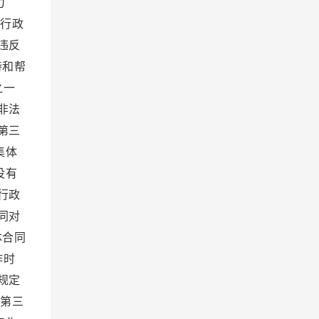
力
、行政
违反
持和帮
之一
非法
第三
集体
没有
行政
同对
体合同
作时
规定
 第三