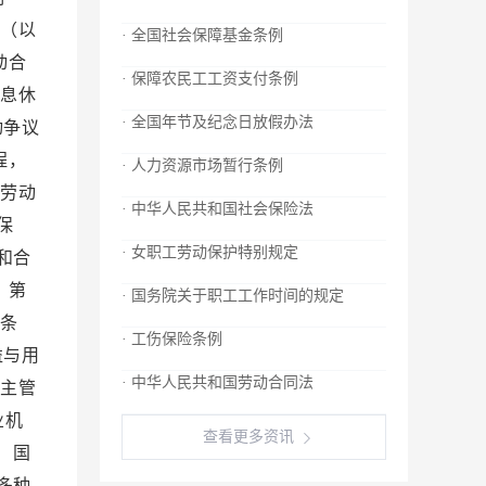
织（以
· 全国社会保障基金条例
动合
· 保障农民工工资支付条例
休息休
· 全国年节及纪念日放假办法
动争议
程，
· 人力资源市场暂行条例
行劳动
· 中华人民共和国社会保险法
保
· 女职工劳动保护特别规定
和合
 第
· 国务院关于职工工作时间的规定
八条
· 工伤保险条例
益与用
· 中华人民共和国劳动合同法
门主管
业机
查看更多资讯
 国
多种