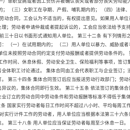
（一）患职业病或者因工负伤并被确认丧失或者部分丧失劳动能
的； （三）女职工在孕期、产假、哺乳期内的； （四）法律
除劳动合同，工会认为不适当的，有权提出意见。如果用人单位
处理；劳动者申请仲裁或者提起诉讼的，工会应当依法给予支
提前三十日以书面形式通知用人单位。 第三十二条 有下列情形
： （一）在试用期内的； （二）用人单位以暴力、威胁或者
单位未按照劳动合同约定支付劳动报酬或者提供劳动条件的。 
、工作时间、休息休假、劳动安全卫生、保险福利等事项，签订
者全体职工讨论通过。 集体合同由工会代表职工与企业签订；
。 第三十四条 集体合同签订后应当报送劳动行政部门；劳动
异议的，集体合同即行生效。 第三十五条 依法签订的集体合
企业订立的劳动合同中劳动条件和劳动报酬等标准不得低于集
十六条 国家实行劳动者每日工作时间不超过八小时、平均每周工
 对实行计件工作的劳动者，用人单位应当根据本法第三十六条
。 第三十八条 用人单位应当保证劳动者每周至少休息一日。