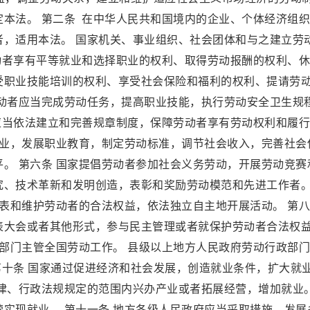
本法。 第二条 在中华人民共和国境内的企业、个体经济组
者，适用本法。 国家机关、事业组织、社会团体和与之建立劳
动者享有平等就业和选择职业的权利、取得劳动报酬的权利、
受职业技能培训的权利、享受社会保险和福利的权利、提请劳
劳动者应当完成劳动任务，提高职业技能，执行劳动安全卫生规
应当依法建立和完善规章制度，保障劳动者享有劳动权利和履
就业，发展职业教育，制定劳动标准，调节社会收入，完善社会
。 第六条 国家提倡劳动者参加社会义务劳动，开展劳动竞赛
究、技术革新和发明创造，表彰和奖励劳动模范和先进工作者。
代表和维护劳动者的合法权益，依法独立自主地开展活动。 第
表大会或者其他形式，参与民主管理或者就保护劳动者合法权
政部门主管全国劳动工作。 县级以上地方人民政府劳动行政部
 第十条 国家通过促进经济和社会发展，创造就业条件，扩大就
律、行政法规规定的范围内兴办产业或者拓展经营，增加就业。
实现就业。 第十一条 地方各级人民政府应当采取措施，发展