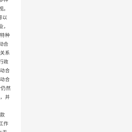
视。
得以
业，
和特种
动合
动关系
行政
劳动合
劳动合
分仍然
立，并
条款
工作