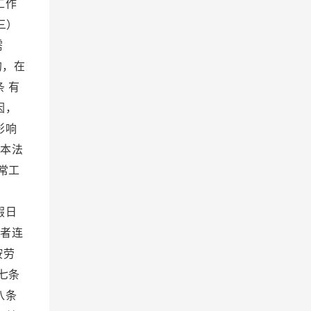
工作
三）
需
的，在
 有
因，
影响
反本法
常工
；
假日
动者连
按劳
七条
八条