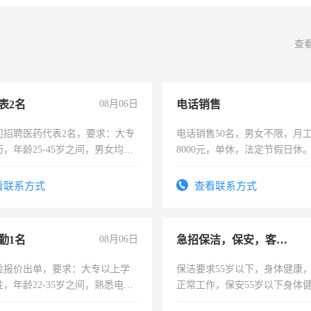
查
表2名
08月06日
电话销售
司招聘医药代表2名，要求：大专
电话销售50名，男女不限，月工资
，年龄25-45岁之间，男女均
8000元，单休，法定节假日休
要具有营销经验，从事过医药代
有医学资质的优先，底薪+绩效，
看联系方式
查看联系方式
。
勤1名
08月06日
急招保洁，保安，客服，工程
险报价出单，要求：大专以上学
保洁要求55岁以下，身体健康
，年龄22-35岁之间，熟悉电脑
正常工作，保安55岁以下身体
工作态度认真，具有团队精神，
责任心形象端庄，遵纪守法，