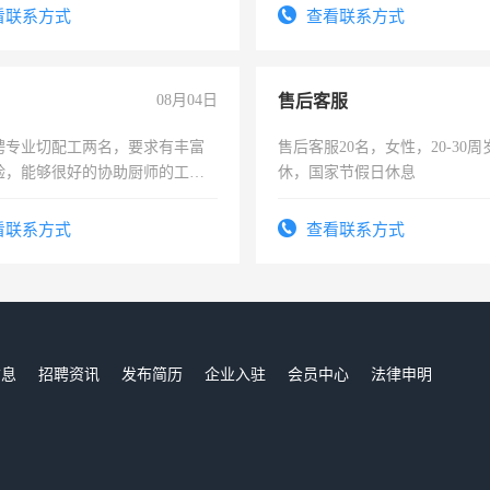
-3个月，转正后交纳五险，
录，客服要求45岁以下高中以
看联系方式
查看联系方式
懂电脑工作认真，性格开朗有
能力，工程，懂水电维修。
08月04日
售后客服
聘专业切配工两名，要求有丰富
售后客服20名，女性，20-30
验，能够很好的协助厨师的工
休，国家节假日休息
住，每月有公休，工资3500-
看联系方式
查看联系方式
信息
招聘资讯
发布简历
企业入驻
会员中心
法律申明
们