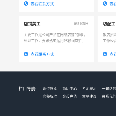
试用期1
查看联系方式
查
店铺美工
08月05日
切配工
主要工作是公司产品在网络店铺的图片
饭店招
处理工作，要求熟练运用PS修图软件,工
工作经
作时间每天8小时，待遇优厚。
作。包吃
4500。
查看联系方式
查
栏目导航:
职位搜索
简历中心
名企展示
一句话
套餐标准
金币充值
意见建议
联系我