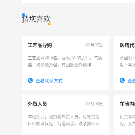
猜您喜欢
工艺品导购
08月07日
医药代
工艺品导购10名，要求;18-35之间，气质
基因公
佳，沟通能力强，有团队合作精神，有
以下学历
上进心，有工作经验者优先！
可，需
表或者
查看联系方式
查
交五险
外贸人员
08月06日
车险内
本地企业，现招聘外贸人员，有外贸销
负责车
售经验者优先，待遇面议。联系郭经理
历，女性
操作，