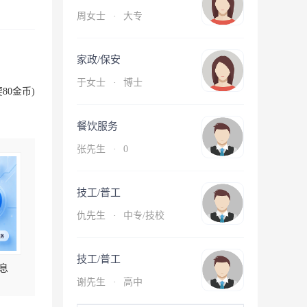
周女士
·
大专
家政/保安
于女士
·
博士
80金币)
餐饮服务
张先生
·
0
技工/普工
仇先生
·
中专/技校
技工/普工
息
谢先生
·
高中