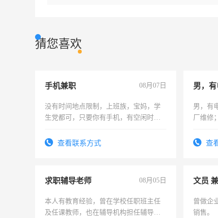
猜您喜欢
手机兼职
08月07日
男，有
没有时间地点限制，上班族，宝妈，学
男，有
生党都可，只要你有手机，有空闲时
厂维修
间，一单一结，一天二三十不成问题，
上，枣
勤快的四五十，每天挣零花钱没问题！
电话
查看联系方式
查
求职辅导老师
08月05日
文员 
本人有教育经验，曾在学校任职班主任
曾做企
及任课教师，也在辅导机构担任辅导教
销售。