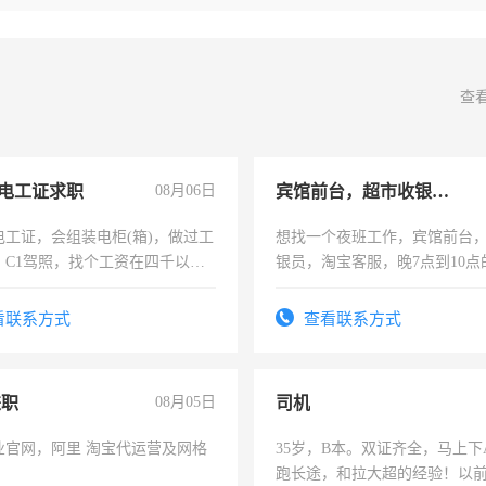
查
电工证求职
08月06日
宾馆前台，超市收银员，淘宝客服
电工证，会组装电柜(箱)，做过工
想找一个夜班工作，宾馆前台
；C1驾照，找个工资在四千以
银员，淘宝客服，晚7点到10点
强县以外需要有住宿，保险勿扰
工，麻烦看到的老板加我微信
号同微信
看联系方式
查看联系方式
兼职
08月05日
司机
业官网，阿里 淘宝代运营及网格
35岁，B本。双证齐全，马上下
跑长途，和拉大超的经验！以