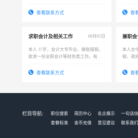
师，求周一至周五辅导老师的工作
查看联系方式
查
求职会计及相关工作
08月05日
兼职会
本人 37岁，会计大专毕业，做账报税。
本人女
欲求一份全职会计等财务类工作。有会
税、政
计证
为各类
务，财
查看联系方式
查
作
栏目导航:
职位搜索
简历中心
名企展示
一句话
套餐标准
金币充值
意见建议
联系我