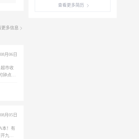
查看更多简历
看更多信息
08月06日
，超市收
的钟点
聊，手机
08月05日
A本！有
前开九米