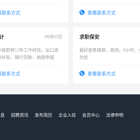
六，渣土车
看联系方式
查看联系方式
计
08月05日
求职保安
中级职称12年工作经验，出口退
最好是售楼部，商场，8小时，
府补贴、银行贷款、纳税申报、
勿扰
公司策划，设建新账，理乱账业
务咨询等业务。欲求兼职会计工
看联系方式
查看联系方式
信息
招聘资讯
发布简历
企业入驻
会员中心
法律申明
们