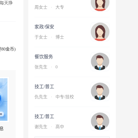
每天挣
周女士
·
大专
家政/保安
于女士
·
博士
80金币)
餐饮服务
张先生
·
0
技工/普工
仇先生
·
中专/技校
技工/普工
谢先生
·
高中
息