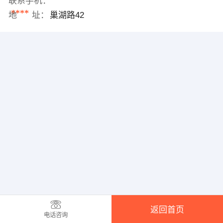
联系手机：
****
地 址：
巢湖路42
返回首页
电话咨询